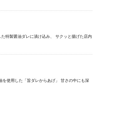
用した特製醤油ダレに漬け込み、 サクッと揚げた店内
り醤油を使用した「旨ダレからあげ」 甘さの中にも深