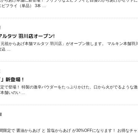
からあげ本舗に新登場！ プリプリなエビフライと自慢のからあげがセットにな
フライ（単品） 3本 ...
報
マルタツ 羽川店オープン!
）、 「元祖からあげ本舗マルタツ 羽川店」がオープン致します。 マルキン本舗
 ...
報
げ」新登場！
定で登場！ 特製の激辛パウダーをたっぷりかけた、口から火がでるような激辛
舗いのい ...
報
! 3日間限定で 醤油からあげ と 旨塩からあげ が30%OFFになります！ お