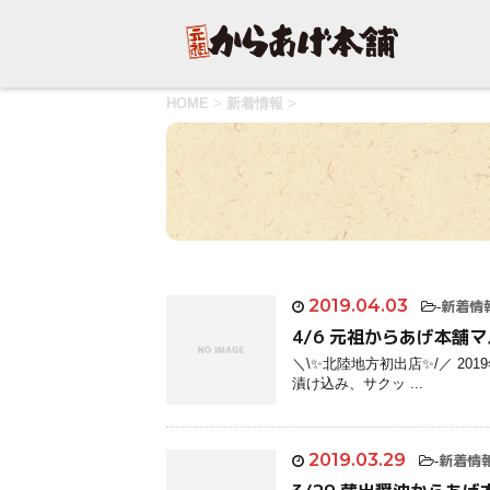
HOME
>
新着情報
>
2019.04.03
新着情
-
4/6 元祖からあげ本舗
＼\✨北陸地方初出店✨/／ 2
漬け込み、サクッ ...
2019.03.29
新着情
-