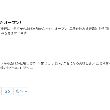
 オープン!
鈴鹿市神戸に「元祖からあげ本舗かんべや」オープン! 二段仕込み達磨醤油を使
みなさまのご来店 ...
!
 旨ダレからあげが登場します! ＼甘じょっぱいがクセになる美味しさ／ たま
のおやつにもぴっ ...
25
次へ »