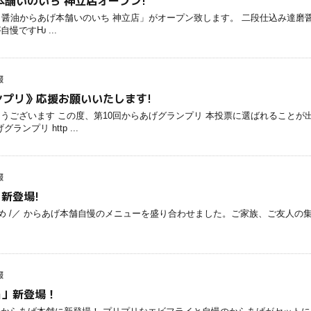
げ本舗いのいち 神立店オープン!
 「蔵出醤油からあげ本舗いのいち 神立店」がオープン致します。 二段仕込み達
慢ですǶ ...
報
ンプリ》応援お願いいたします!
うございます この度、第10回からあげグランプリ 本投票に選ばれることが
ンプリ http ...
報
」新登場!
すめ /／ からあげ本舗自慢のメニューを盛り合わせました。ご家族、ご友人の
報
当」新登場！