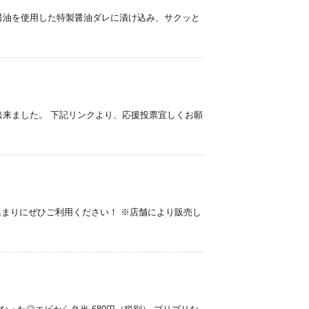
磨醤油を使用した特製醤油ダレに漬け込み、サクッと
出来ました。 下記リンクより、応援投票宜しくお願
集まりにぜひご利用ください！ ※店舗により販売し