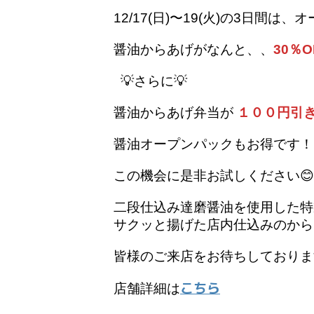
12/17(日)〜19(火)の3日間
醤油からあげがなんと、、
30％O
💡さらに💡
醤油からあげ弁当が
１００円引
醤油オープンパックもお得です
この機会に是非お試しください😊
二段仕込み達磨醤油を使用した特
サクッと揚げた店内仕込みのから
皆様のご来店をお待ちしておりま
こちら
店舗詳細は