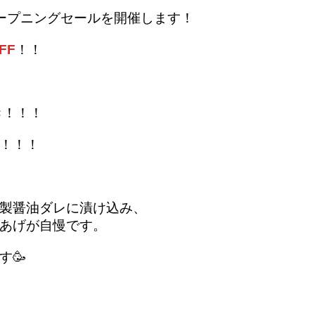
は、オープニングセールを開催します！
FF
！！
き
！！！
！！！！
製醤油ダレに漬け込み、
あげが自慢です。
す🥳